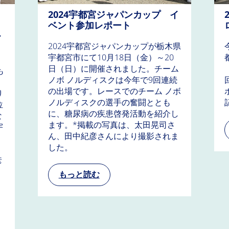
2024宇都宮ジャパンカップ イ
ベント参加レポート
イ
2024宇都宮ジャパンカップが栃木県
宇都宮市にて10月18日（金）～20
日（日）に開催されました。チーム
も
ノボ ノルディスクは今年で9回連続
の出場です。レースでのチーム ノボ
り
ノルディスクの選手の奮闘ととも
位
に、糖尿病の疾患啓発活動を紹介し
な
ます。*掲載の写真は、太田晃司さ
宇
ん、田中紀彦さんにより撮影されま
」
した。
彦