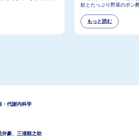
鮭とたっぷり野菜のポン
病・代謝内科学
花井豪、三浦順之助