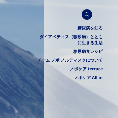
糖尿病を知る
ダイアベティス（糖尿病）ととも
に生きる生活
糖尿病食レシピ
チーム ノボ ノルディスクについて
ノボケア terrace
ノボケア All in