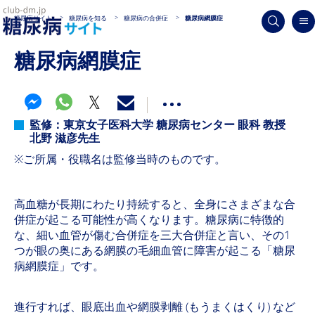
糖尿病サイト
糖尿病を知る
糖尿病の合併症
糖尿病網膜症
糖尿病網膜症
監修：東京女子医科大学 糖尿病センター 眼科 教授
北野 滋彦先生
※ご所属・役職名は監修当時のものです。
高血糖が長期にわたり持続すると、全身にさまざまな合
併症が起こる可能性が高くなります。糖尿病に特徴的
な、細い血管が傷む合併症を三大合併症と言い、その1
つが眼の奥にある網膜の毛細血管に障害が起こる「糖尿
病網膜症」です。
進行すれば、眼底出血や網膜剥離 (もうまくはくり) など