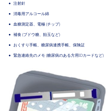
注射針
消毒用アルコール綿
血糖測定器、電極 (チップ)
補食 (ブドウ糖、飴玉など)
おくすり手帳、糖尿病連携手帳、保険証
緊急連絡先のメモ (糖尿病のある方用IDカードなど)