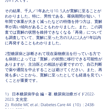
万8千人です。
その結果、千人／1年あたり10. 5人が寛解に至ることが
わかりました。特に、男性である、罹病期間が短い、1
年間で体重が大きく減ったなどの特徴を持つ方は、寛解
率が高い傾向があることもわかりました。また、この調
査では寛解の状態を維持できなくなる「再発」について
も調査していて、寛解に至った方の3人に2人が1年以内
に再発することもわかりました。
2型糖尿病と診断されて現在薬物療法を行っている方で
も病状によっては「寛解」の状態に移行できる可能性が
ありますが、主治医との相談が必要ですので、自己判断
で薬や通院を中止することは避けてください。また、再
発も多いことから、寛解に至ったとしても経過を見てい
くことが重要です。
1） 日本糖尿病学会 編・著. 糖尿病治療ガイド2022-
2023. 文光堂.
2）Riddle MC et al.: Diabetes Care 44（10）: 2438-