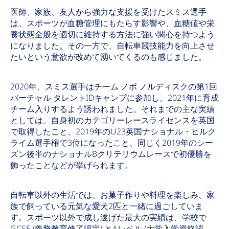
医師、家族、友人から強力な支援を受けたスミス選手
は、スポーツが血糖管理にもたらす影響や、血糖値や栄
養状態全般を適切に維持する方法に強い関心を持つよう
になりました。その一方で、自転車競技能力を向上させ
たいという意欲が改めて湧いてくるのも感じました。
2020年、スミス選手はチーム ノボ ノルディスクの第1回
バーチャル タレントIDキャンプに参加し、2021年に育成
チーム入りするよう誘われました。それまでの主な実績
としては、自身初のカテゴリーレースライセンスを英国
で取得したこと、2019年のU23英国ナショナル・ヒルク
ライム選手権で3位になったこと、同じく2019年のシー
ズン後半のナショナルBクリテリウムレースで初優勝を
飾ったことなどが挙げられます。
自転車以外の生活では、お菓子作りや料理を楽しみ、家
族で飼っている元気な愛犬2匹と一緒に過ごしていま
す。スポーツ以外で成し遂げた最大の実績は、学校で
GCSE (義務教育修了認定) とAレベル (大学入学資格認