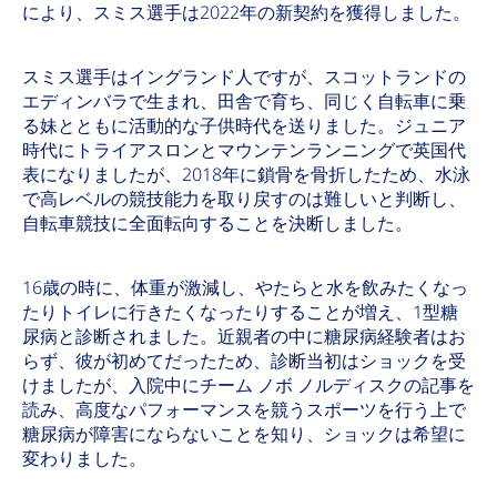
により、スミス選手は2022年の新契約を獲得しました。
スミス選手はイングランド人ですが、スコットランドの
エディンバラで生まれ、田舎で育ち、同じく自転車に乗
る妹とともに活動的な子供時代を送りました。ジュニア
時代にトライアスロンとマウンテンランニングで英国代
表になりましたが、2018年に鎖骨を骨折したため、水泳
で高レベルの競技能力を取り戻すのは難しいと判断し、
自転車競技に全面転向することを決断しました。
16歳の時に、体重が激減し、やたらと水を飲みたくなっ
たりトイレに行きたくなったりすることが増え、1型糖
尿病と診断されました。近親者の中に糖尿病経験者はお
らず、彼が初めてだったため、診断当初はショックを受
けましたが、入院中にチーム ノボ ノルディスクの記事を
読み、高度なパフォーマンスを競うスポーツを行う上で
糖尿病が障害にならないことを知り、ショックは希望に
変わりました。