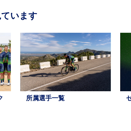
見ています
チーム ノ
ク
所属選手一覧