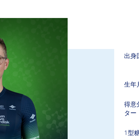
出身
フ
生年
得意
ター
1型