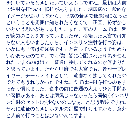
をはいているときはたいてい太ももですね。最初は人前
で注射を打つのに抵抗がありました。糖尿病の一般的な
イメージがありますから、23歳の若さで糖尿病になった
ということを周囲に知られたくなくて、正直、恥ずかし
いという思いがありました。また、前のチームでは、皆
が病気のことを知っていましたが、移籍した大宮では知
らない人もいましたから、インスリン注射を打つ姿は、
いかにも「僕は糖尿病です」と言っているようでためら
いがあったのです。でも僕は皆に心配されたり気を使わ
れたりするのは嫌で、普通に接してくれるのが何よりだ
と思っています。だから甲府でも大宮でも、皆が一プレ
イヤー、チームメイトとして、遠慮なく接してくれたの
でとてもうれしかったですね。今では注射を打つのもす
っかり慣れました。食事の前に普通の人よりひと手間多
い習慣がある、あとは病気じゃなかったら荷物 (インスリ
ン注射のセット) が少ないのになぁ、と思う程度ですね。
それに遠征のときはホテルの部屋で打ちますから、意外
と人前で打つことは少ないんですよ。