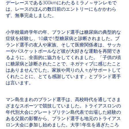
デーレースである300kmにわたるミラノ～サンレモで
は、レースのほんの数日前のエントリーにもかかわら
ず、無事完走しました。
小学校最終学年の年、ブランド選手は糖尿病の典型的な
症状を経験し、10歳で1型糖尿病と診断されました。ブ
ランド選手の友人や家族、そして医療関係者は、サッカ
ーやバスケットボールなど彼が大好きな運動を再開でき
るように、全面的に協力をしてくれました。「子供の頃
に糖尿病と診断されたことで、ネガティブに感じたこと
はありませんでした。家族や周りの人々がサポートして
くれたことに、とても感謝しています」とブランド選手
は言います。
マン島生まれのブランド選手は、高校時代を通してさま
ざまなスポーツで競技していました。トライアスロンの
年代別大会にグレートブリテン島代表で出場した経験の
ある父親の影響から、ブランド選手も地元のトライアス
ロン大会に参加し始めました。大学1年生を過ぎたころ