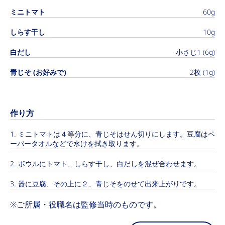
ミニトマト
60g
しらす干し
10g
白だし
小さじ1 (6g)
青じそ (お好みで)
2枚 (1g)
作り方
ミニトマトは４等分に、青じそはせん切りにします。豆腐はペ
ーパータオルなどで水けを拭き取ります。
ボウルにトマト、しらす干し、白だしを混ぜ合わせます。
器に豆腐、その上に２、青じそをのせて出来上がりです。
※ご所属・役職名は監修当時のものです。