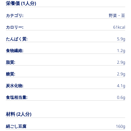
栄養価 (1人分)
カテゴリ:
野菜・豆
カロリー:
61kcal
たんぱく質:
5.9g
食物繊維:
1.2g
脂質:
2.9g
糖質:
2.9g
炭水化物:
4.1g
食塩相当量:
0.6g
材料 (2人分)
絹ごし豆腐
160g