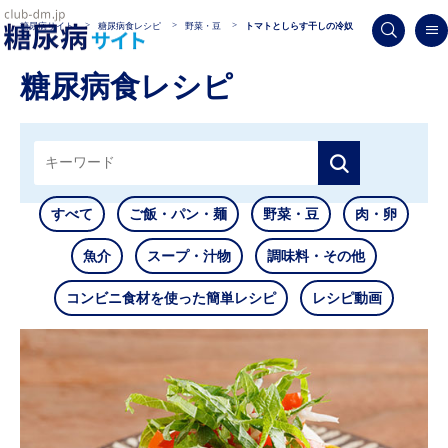
糖尿病サイト
糖尿病食レシピ
野菜・豆
トマトとしらす干しの冷奴
糖尿病食レシピ
すべて
ご飯・パン・麺
野菜・豆
肉・卵
魚介
スープ・汁物
調味料・その他
コンビニ食材を使った簡単レシピ
レシピ動画