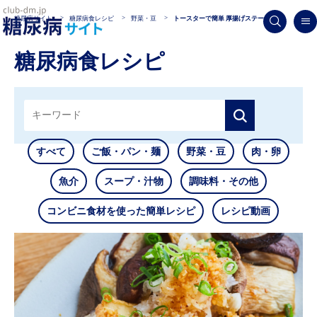
糖尿病サイト
糖尿病食レシピ
野菜・豆
トースターで簡単 厚揚げステーキ
糖尿病食レシピ
すべて
ご飯・パン・麺
野菜・豆
肉・卵
魚介
スープ・汁物
調味料・その他
コンビニ食材を使った簡単レシピ
レシピ動画