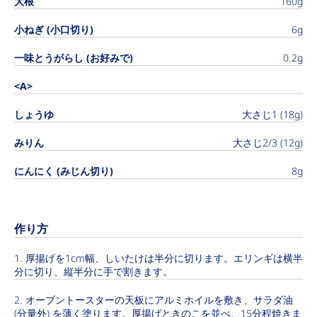
大根
160g
小ねぎ (小口切り)
6g
一味とうがらし (お好みで)
0.2g
<A>
しょうゆ
大さじ1 (18g)
みりん
大さじ2/3 (12g)
にんにく (みじん切り)
8g
作り方
厚揚げを1cm幅、しいたけは半分に切ります。エリンギは横半
分に切り、縦半分に手で割きます。
オーブントースターの天板にアルミホイルを敷き、サラダ油
(分量外) を薄く塗ります。厚揚げときのこを並べ、15分程焼きま