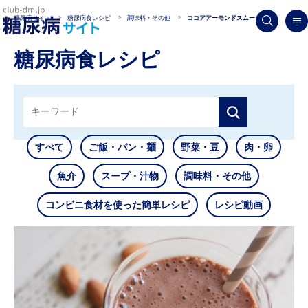
糖尿病サイト
糖尿病食レシピ
調味料・その他
ココアアーモンドスムージー
糖尿病食レシピ
すべて
ご飯・パン・麺
野菜・豆
肉・卵
魚介
スープ・汁物
調味料・その他
コンビニ食材を使った簡単レシピ
レシピ動画