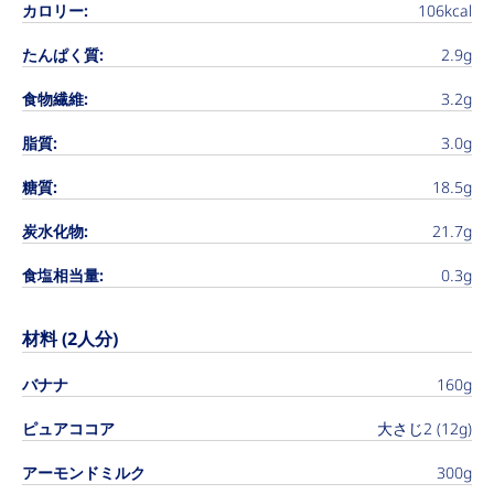
カロリー:
106kcal
たんぱく質:
2.9g
食物繊維:
3.2g
脂質:
3.0g
糖質:
18.5g
炭水化物:
21.7g
食塩相当量:
0.3g
材料 (2人分)
バナナ
160g
ピュアココア
大さじ2 (12g)
アーモンドミルク
300g