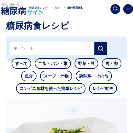
糖尿病サイト
糖尿病食レシピ
魚介
鱈の搾菜蒸し
糖尿病食レシピ
すべて
ご飯・パン・麺
野菜・豆
肉・卵
魚介
スープ・汁物
調味料・その他
コンビニ食材を使った簡単レシピ
レシピ動画