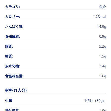
カテゴリ:
魚介
カロリー:
128kcal
たんぱく質:
14.9g
食物繊維:
0.9g
脂質:
5.2g
糖質:
1.5g
炭水化物:
2.4g
食塩相当量:
1.6g
材料 (1人分)
生鱈
1切れ（80g）
味付搾菜
10g