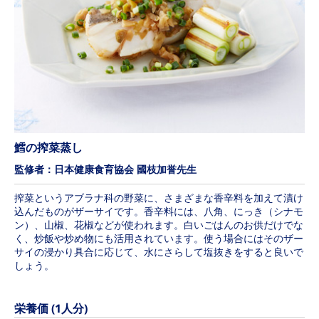
鱈の搾菜蒸し
監修者：日本健康食育協会 國枝加誉先生
搾菜というアブラナ科の野菜に、さまざまな香辛料を加えて漬け
込んだものがザーサイです。香辛料には、八角、にっき（シナモ
ン）、山椒、花椒などが使われます。白いごはんのお供だけでな
く、炒飯や炒め物にも活用されています。使う場合にはそのザー
サイの浸かり具合に応じて、水にさらして塩抜きをすると良いで
しょう。
栄養価 (1人分)