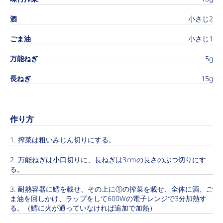
酒
小さじ2
ごま油
小さじ1
万能ねぎ
5g
長ねぎ
15g
作り方
搾菜は粗いみじん切りにする。
万能ねぎは小口切りに、長ねぎは3cmの長さのぶつ切りにす
る。
耐熱容器に鱈を載せ、その上に①の搾菜を載せ、全体に酒、ご
ま油を回しかけ、ラップをして600Wの電子レンジで3分加熱す
る。（鱈に火が通っていなければ追加で加熱）