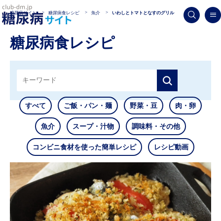
糖尿病サイト
糖尿病食レシピ
魚介
いわしとトマトとなすのグリル
糖尿病食レシピ
すべて
ご飯・パン・麺
野菜・豆
肉・卵
魚介
スープ・汁物
調味料・その他
コンビニ食材を使った簡単レシピ
レシピ動画