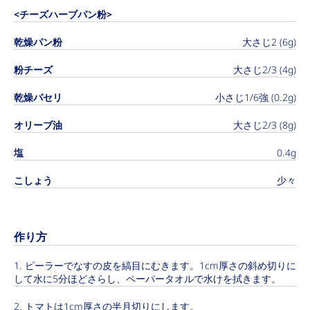
<チーズハーブパン粉>
乾燥パン粉
大さじ2 (6g)
粉チーズ
大さじ2/3 (4g)
乾燥パセリ
小さじ1/6強 (0.2g)
オリーブ油
大さじ2/3 (8g)
塩
0.4g
こしょう
少々
作り方
ピーラーでなすの皮を縞目にむきます。1cm厚さの斜め切りに
して水に5分ほどさらし、ペーパータオルで水けを拭きます。
トマトは1cm厚さの半月切りにします。