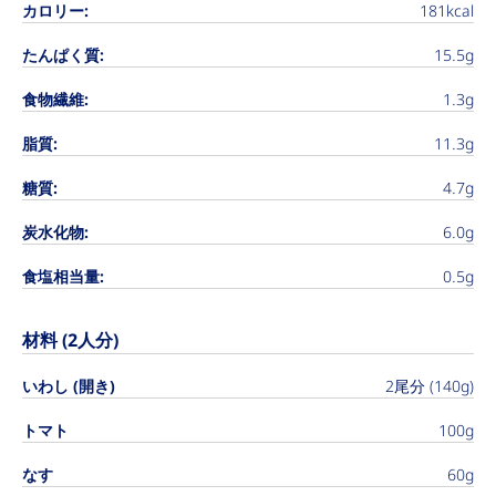
カロリー:
181kcal
たんぱく質:
15.5g
食物繊維:
1.3g
脂質:
11.3g
糖質:
4.7g
炭水化物:
6.0g
食塩相当量:
0.5g
材料 (2人分)
いわし (開き)
2尾分 (140g)
トマト
100g
なす
60g