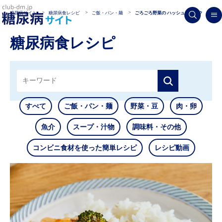
糖尿病サイト
糖尿病食レシピ
ご飯・パン・麺
ごろごろ野菜の ハッシュドポーク
糖尿病食レシピ
すべて
ご飯・パン・麺
野菜・豆
肉・卵
魚介
スープ・汁物
調味料・その他
コンビニ食材を使った簡単レシピ
レシピ動画