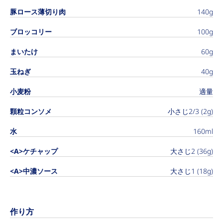
豚ロース薄切り肉
140g
ブロッコリー
100g
まいたけ
60g
玉ねぎ
40g
小麦粉
適量
顆粒コンソメ
小さじ2/3 (2g)
水
160ml
<A>ケチャップ
大さじ2 (36g)
<A>中濃ソース
大さじ1 (18g)
作り方