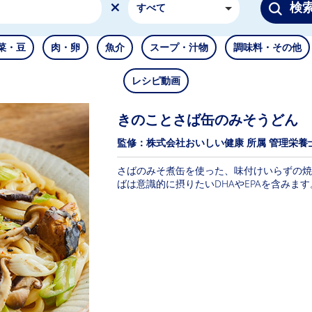
検
すべて
菜・豆
肉・卵
魚介
スープ・汁物
調味料・その他
レシピ動画
きのことさば缶のみそうどん
監修：株式会社おいしい健康 所属 管理栄養
さばのみそ煮缶を使った、味付けいらずの焼
ばは意識的に摂りたいDHAやEPAを含みます