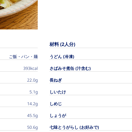
材料 (2人分)
ご飯・パン・麺
うどん (冷凍)
393kcal
さばみそ煮缶 (汁含む)
22.0g
長ねぎ
5.1g
しいたけ
14.2g
しめじ
45.5g
しょうが
50.6g
七味とうがらし (お好みで)