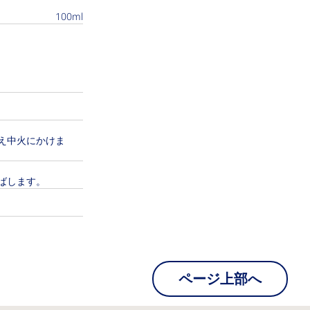
100ml
え中火にかけま
ばします。
ページ上部へ