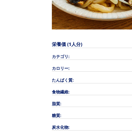
栄養価 (1人分)
カテゴリ:
カロリー:
たんぱく質:
食物繊維:
脂質:
糖質:
炭水化物: