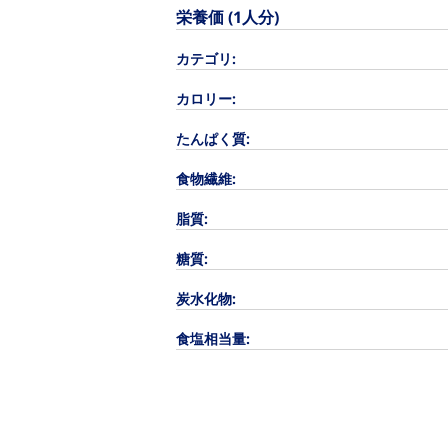
栄養価 (1人分)
カテゴリ:
カロリー:
たんぱく質:
食物繊維:
脂質:
糖質:
炭水化物:
食塩相当量: