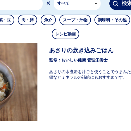
検
すべて
菜・豆
肉・卵
魚介
スープ・汁物
調味料・その他
レシピ動画
あさりの炊き込みごはん
監修：おいしい健康 管理栄養士
あさりの水煮缶を汁ごと使うことでうまみた
鉛などミネラルの補給にもおすすめです。