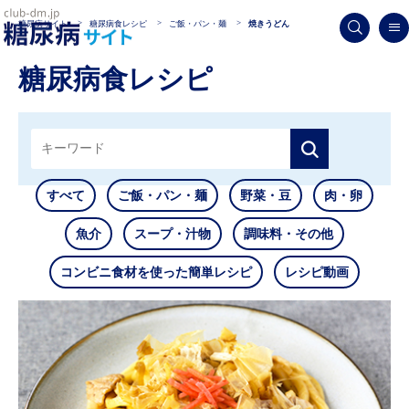
糖尿病サイト
糖尿病食レシピ
ご飯・パン・麺
焼きうどん
糖尿病食レシピ
すべて
ご飯・パン・麺
野菜・豆
肉・卵
魚介
スープ・汁物
調味料・その他
コンビニ食材を使った簡単レシピ
レシピ動画