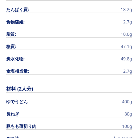
たんぱく質:
18.2g
食物繊維:
2.7g
脂質:
10.0g
糖質:
47.1g
炭水化物:
49.8g
食塩相当量:
2.7g
材料 (2人分)
ゆでうどん
400g
長ねぎ
80g
豚もも薄切り肉
100g