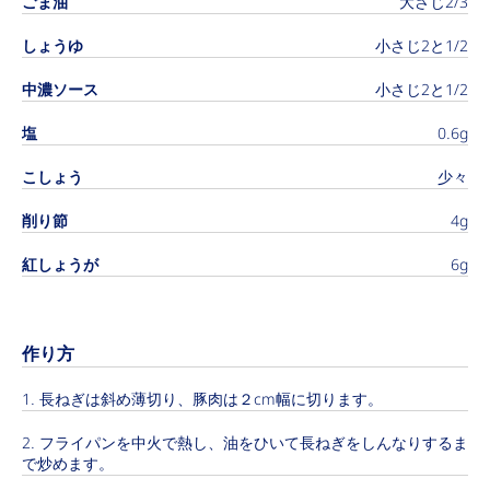
ごま油
大さじ2/3
しょうゆ
小さじ2と1/2
中濃ソース
小さじ2と1/2
塩
0.6g
こしょう
少々
削り節
4g
紅しょうが
6g
作り方
長ねぎは斜め薄切り、豚肉は２cm幅に切ります。
フライパンを中火で熱し、油をひいて長ねぎをしんなりするま
で炒めます。