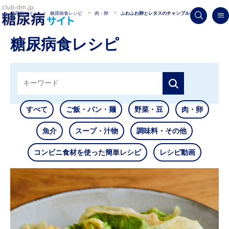
糖尿病サイト
糖尿病食レシピ
肉・卵
ふわふわ卵とレタスのチャンプルー
糖尿病食レシピ
すべて
ご飯・パン・麺
野菜・豆
肉・卵
魚介
スープ・汁物
調味料・その他
コンビニ食材を使った簡単レシピ
レシピ動画