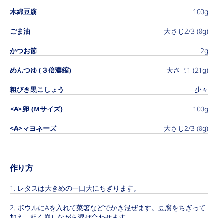
木綿豆腐
100g
ごま油
大さじ2/3 (8g)
かつお節
2g
めんつゆ (３倍濃縮)
大さじ1 (21g)
粗びき黒こしょう
少々
<A>卵 (Mサイズ)
100g
<A>マヨネーズ
大さじ2/3 (8g)
作り方
レタスは大きめの一口大にちぎります。
ボウルにAを入れて菜箸などでかき混ぜます。豆腐をちぎって
加え、粗く崩しながら混ぜ合わせます。