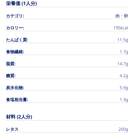
栄養価 (1人分)
カテゴリ:
肉・卵
カロリー:
195kcal
たんぱく質:
11.5g
食物繊維:
1.7g
脂質:
14.7g
糖質:
4.2g
炭水化物:
5.9g
食塩相当量:
1.3g
材料 (2人分)
レタス
200g