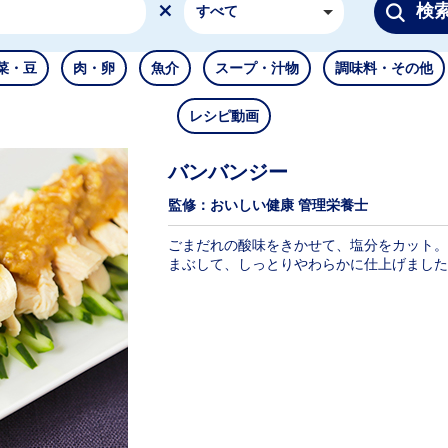
検
すべて
菜・豆
肉・卵
魚介
スープ・汁物
調味料・その他
レシピ動画
バンバンジー
監修：おいしい健康 管理栄養士
ごまだれの酸味をきかせて、塩分をカット。
まぶして、しっとりやわらかに仕上げました