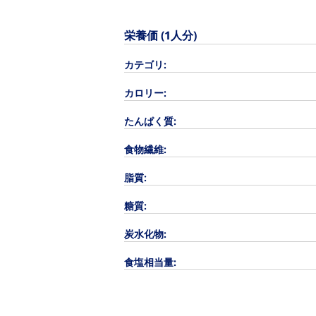
栄養価 (1人分)
カテゴリ:
カロリー:
たんぱく質:
食物繊維:
脂質:
糖質:
炭水化物:
食塩相当量: