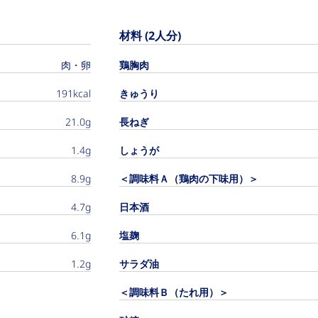
材料 (2人分)
肉・卵
鶏胸肉
191kcal
きゅうり
21.0g
長ねぎ
1.4g
しょうが
8.9g
＜調味料Ａ（鶏肉の下味用）＞
4.7g
日本酒
6.1g
塩麹
1.2g
サラダ油
＜調味料Ｂ（たれ用）＞