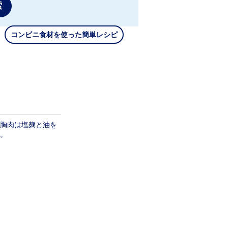
索
コンビニ食材を使った簡単レシピ
胸肉は塩麹と油を
。