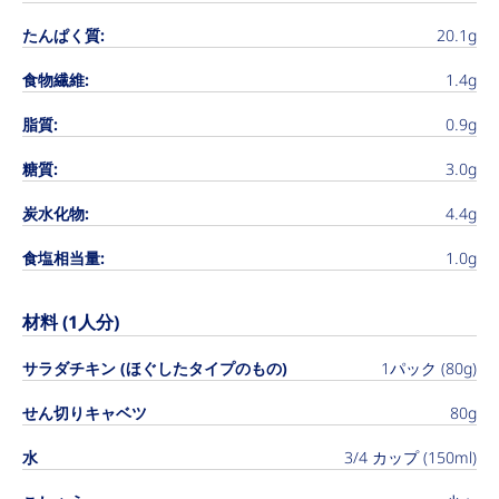
たんぱく質:
20.1g
食物繊維:
1.4g
脂質:
0.9g
糖質:
3.0g
炭水化物:
4.4g
食塩相当量:
1.0g
材料 (1人分)
サラダチキン (ほぐしたタイプのもの)
1パック (80g)
せん切りキャベツ
80g
水
3/4 カップ (150ml)