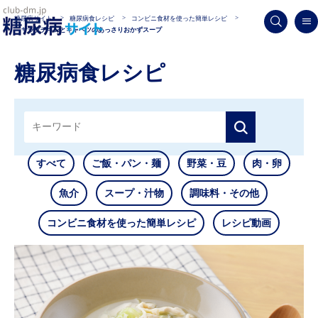
糖尿病サイト
糖尿病食レシピ
コンビニ食材を使った簡単レシピ
サラダチキンとキャベツのあっさりおかずスープ
糖尿病食レシピ
すべて
ご飯・パン・麺
野菜・豆
肉・卵
魚介
スープ・汁物
調味料・その他
コンビニ食材を使った簡単レシピ
レシピ動画