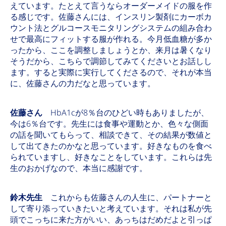
えています。たとえて言うならオーダーメイドの服を作
る感じです。佐藤さんには、インスリン製剤にカーボカ
ウント法とグルコースモニタリングシステムの組み合わ
せで最高にフィットする服が作れる。今月低血糖が多か
ったから、ここを調整しましょうとか、来月は暑くなり
そうだから、こちらで調節してみてくださいとお話しし
ます。すると実際に実行してくださるので、それが本当
に、佐藤さんの力だなと思っています。
佐藤さん
HbA1cが8％台のひどい時もありましたが、
今は6％台です。先生には食事や運動とか、色々な側面
の話を聞いてもらって、相談できて、その結果が数値と
して出てきたのかなと思っています。好きなものを食べ
られていますし、好きなことをしています。これらは先
生のおかげなので、本当に感謝です。
鈴木先生
これからも佐藤さんの人生に、パートナーと
して寄り添っていきたいと考えています。それは私が先
頭でこっちに来た方がいい、あっちはだめだよと引っぱ