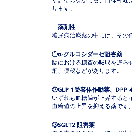
す。そのなかでも、自律神経
ります。
・薬剤性
糖尿病治療薬の中には、その
①α‐グルコシダーゼ阻害薬
腸における糖質の吸収を遅ら
痢、便秘などがあります。
②GLP-1受容体作動薬、DPP-
いずれも血糖値が上昇すると
血糖値の上昇を抑える薬です
③SGLT2 阻害薬