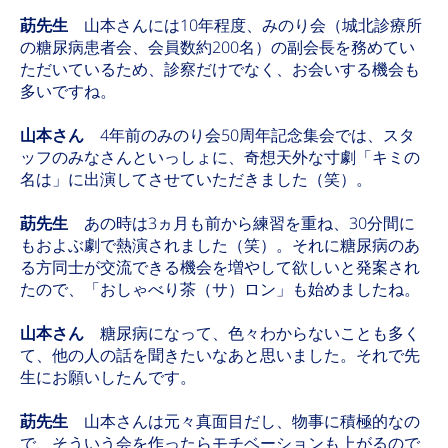
莇先生
山本さんには10年程度、みのり会（城北診療所
の糖尿病患者会、会員数約200名）の副会長を務めてい
ただいているため、診察だけでなく、お会いする機会も
多いですね。
山本さん
4年前のみのり会50周年記念集会では、スタ
ッフのみなさんといっしょに、奇想天外な寸劇「キミの
名は」に出演してさせていただきました（笑）。
莇先生
あの時は3ヵ月も前から練習を重ね、30分間に
もおよぶ劇で熱演されました（笑）。それに糖尿病のあ
る方同士が交流できる機会を増やして欲しいと発案され
たので、「おしゃべり茶（サ）ロン」も始めましたね。
山本さん
糖尿病になって、色々わからないことも多く
て、他の人の話を聞きたいなあと思いました。それで先
生にお願いしたんです。
莇先生
山本さんは元々真面目だし、物事に積極的なの
で、そういう会を作ったらモチベーションも上がるので