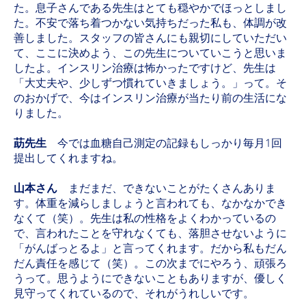
た。息子さんである先生はとても穏やかでほっとしまし
た。不安で落ち着つかない気持ちだった私も、体調が改
善しました。スタッフの皆さんにも親切にしていただい
て、ここに決めよう、この先生についていこうと思いま
したよ。インスリン治療は怖かったですけど、先生は
「大丈夫や、少しずつ慣れていきましょう。」って。そ
のおかげで、今はインスリン治療が当たり前の生活にな
りました。
莇先生
今では血糖自己測定の記録もしっかり毎月1回
提出してくれますね。
山本さん
まだまだ、できないことがたくさんありま
す。体重を減らしましょうと言われても、なかなかでき
なくて（笑）。先生は私の性格をよくわかっているの
で、言われたことを守れなくても、落胆させないように
「がんばっとるよ」と言ってくれます。だから私もだん
だん責任を感じて（笑）。この次までにやろう、頑張ろ
うって。思うようにできないこともありますが、優しく
見守ってくれているので、それがうれしいです。