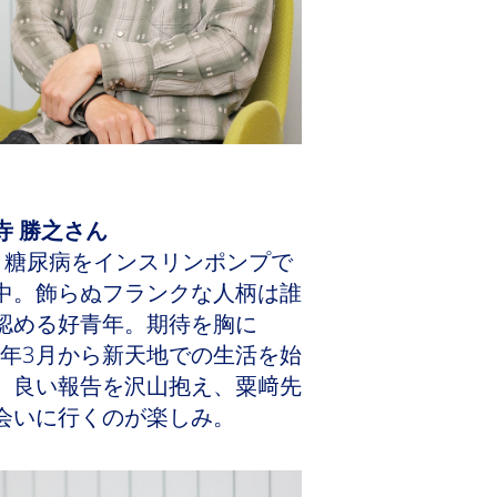
寺 勝之さん
1糖尿病をインスリンポンプで
中。飾らぬフランクな人柄は誰
認める好青年。期待を胸に
20年3月から新天地での生活を始
。良い報告を沢山抱え、粟﨑先
会いに行くのが楽しみ。