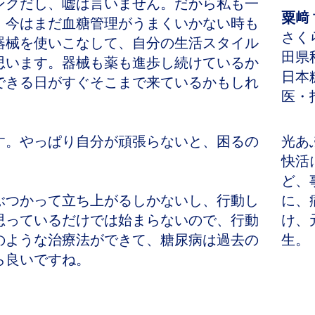
クだし、嘘は言いません。だから私も一
粟﨑
。今はまだ血糖管理がうまくいかない時も
さく
器械を使いこなして、自分の生活スタイル
田県
思います。器械も薬も進歩し続けているか
日本
できる日がすぐそこまで来ているかもしれ
医・
。やっぱり自分が頑張らないと、困るの
光あ
。
快活
ど、
つかって立ち上がるしかないし、行動し
に、
思っているだけでは始まらないので、行動
け、
のような治療法ができて、糖尿病は過去の
生。
ら良いですね。