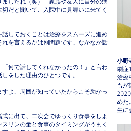
りましたね（笑）。家族や友人に自分の病
大切だと聞いて、入院中に見舞いに来てく
話しておくことは治療をスムーズに進め
それを言えるかは別問題です。なかなか話
小野
「何で話してくれなかったの！」と言わ
劇症
話しをした理由のひとつです。
治療
もが
すよ。周囲が知っていたからこそ助かっ
20
めた
生に
式に出て、二次会でゆっくり食事をしよ
ンスリンの量と食事のタイミングがうまく