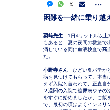
困難を一緒に乗り越
粟﨑先生
1日4リットル以上
もあると、夏の夜間の救急で
滴している間に血液検査で高
た。
小野寺さん
ひどい夏バテかと
病を見つけてもらって、本当
えず入院と言われて、正直自
２週間の入院で糖尿病やその
をすぐに始めましたが、ご飯
で、最初の頃はよくインスリ