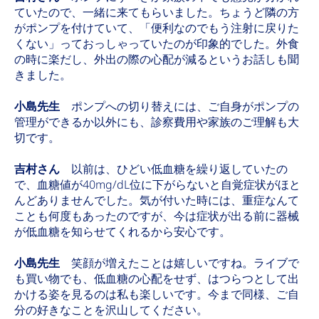
ていたので、一緒に来てもらいました。ちょうど隣の方
がポンプを付けていて、「便利なのでもう注射に戻りた
くない」っておっしゃっていたのが印象的でした。外食
の時に楽だし、外出の際の心配が減るというお話しも聞
きました。
小島先生
ポンプへの切り替えには、ご自身がポンプの
管理ができるか以外にも、診察費用や家族のご理解も大
切です。
吉村さん
以前は、ひどい低血糖を繰り返していたの
で、血糖値が40mg/dL位に下がらないと自覚症状がほと
んどありませんでした。気が付いた時には、重症なんて
ことも何度もあったのですが、今は症状が出る前に器械
が低血糖を知らせてくれるから安心です。
小島先生
笑顔が増えたことは嬉しいですね。ライブで
も買い物でも、低血糖の心配をせず、はつらつとして出
かける姿を見るのは私も楽しいです。今まで同様、ご自
分の好きなことを沢山してください。