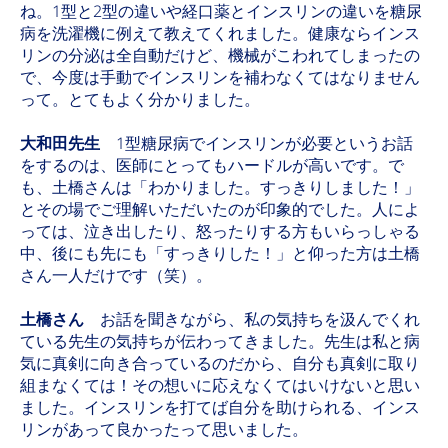
ね。1型と2型の違いや経口薬とインスリンの違いを糖尿
病を洗濯機に例えて教えてくれました。健康ならインス
リンの分泌は全自動だけど、機械がこわれてしまったの
で、今度は手動でインスリンを補わなくてはなりません
って。とてもよく分かりました。
大和田先生
1型糖尿病でインスリンが必要というお話
をするのは、医師にとってもハードルが高いです。で
も、土橋さんは「わかりました。すっきりしました！」
とその場でご理解いただいたのが印象的でした。人によ
っては、泣き出したり、怒ったりする方もいらっしゃる
中、後にも先にも「すっきりした！」と仰った方は土橋
さん一人だけです（笑）。
土橋さん
お話を聞きながら、私の気持ちを汲んでくれ
ている先生の気持ちが伝わってきました。先生は私と病
気に真剣に向き合っているのだから、自分も真剣に取り
組まなくては！その想いに応えなくてはいけないと思い
ました。インスリンを打てば自分を助けられる、インス
リンがあって良かったって思いました。