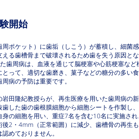
験開始
歯周ポケット）に歯垢（しこう）が蓄積し、細菌感
支える歯槽骨まで破壊されるため歯を失う原因とな
また歯周病は、血液を通じて脳梗塞や心筋梗塞など
にとって、適切な歯磨き、菓子などの糖分の多い食
歯周病の予防は重要です。
の岩田隆紀教授らが、再生医療を用いた歯周病の新
抜歯した歯の歯根膜細胞から細胞シートを作製し、
自身の細胞を用い、重症7名を含む10名に実施さ
術後2・4mm（正常範囲）に減少、歯槽骨の再生
は認めておりません。