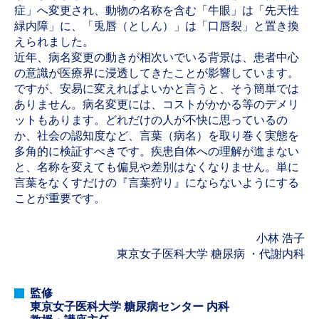
症」へ変更され、動物の名称を含む「牛眼」は「先天性
緑内障」に、「兎唇（としん）」は「口唇裂」と置き換
えられました。
近年、病名変更の動きが相次いでいる背景は、患者中心
の意識が医療界に浸透してきたことが影響しています。
ですが、安易に変えればよいかと言うと、そう簡単では
ありません。病名変更には、コストがかかる等のデメリ
ットもあります。どれだけの人が不快に思っているの
か、社会の認知度など、言葉（病名）を取り巻く実態を
多角的に検証すべきです。疾患自体への理解が進まない
と、名称を変えても偏見や差別はなくなりません。単に
言葉をなくすだけの『言葉狩り』にならないようにする
ことが重要です。
小林 浩子
東京女子医科大学 糖尿病 ・代謝内科
監修
東京女子医科大学 糖尿病センター 内科