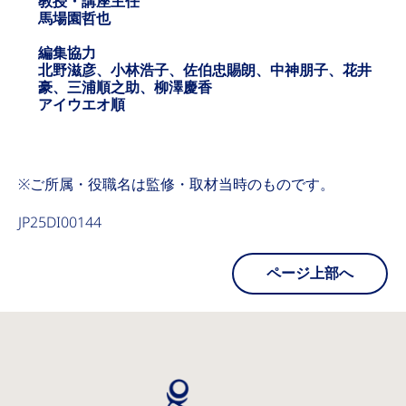
教授・講座主任
馬場園哲也
編集協力
北野滋彦、小林浩子、佐伯忠賜朗、中神朋子、花井
豪、三浦順之助、柳澤慶香
アイウエオ順
※ご所属・役職名は監修・取材当時のものです。
JP25DI00144
ページ上部へ