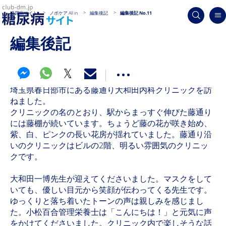
糖尿病サイト
ノボケア All in
編集後記
編集後記 No.11
編集後記
埼玉県春日部市にある藤通り大和田内科クリニックを訪
ねました。
クリニックの名のとおり、駅からまっすぐ伸びた藤通り
には藤棚が続いています。ちょうど藤の花が咲き始め、
紫、白、ピンクの長い花房が揺れていました。藤通り沿
いのクリニックはビルの2階、明るい雰囲気のクリニッ
クです。
大和田一博先生が迎えてくださいました。マスクをして
いても、優しい目元から笑顔が伝わってくる先生です。
ゆっくりと落ち着いたトーンの声は親しみを感じまし
た。小松百合管理栄養士は「こんにちは！」と元気に声
をかけてくださいました。クリニック内で楽しそうな話