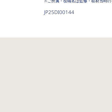
※ご所属・役職名は監修・取材当時の
JP25DI00144