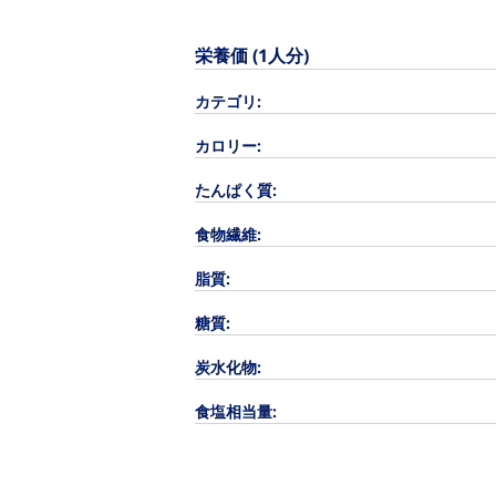
栄養価 (1人分)
カテゴリ:
カロリー:
たんぱく質:
食物繊維:
脂質:
糖質:
炭水化物:
食塩相当量: