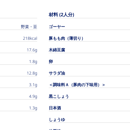
材料 (2人分)
野菜・豆
ゴーヤー
218kcal
豚もも肉（薄切り）
17.6g
木綿豆腐
1.8g
卵
12.8g
サラダ油
3.1g
＜調味料Ａ（豚肉の下味用）＞
4.9g
黒こしょう
1.3g
日本酒
しょうゆ