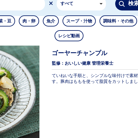
検
すべて
菜・豆
肉・卵
魚介
スープ・汁物
調味料・その他
レシピ動画
ゴーヤーチャンプル
監修：おいしい健康 管理栄養士
ていねいな手順と、シンプルな味付けで素材
す。豚肉はももを使って脂質をカットしまし