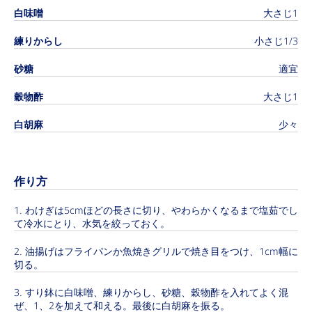
白味噌
大さじ1
練りからし
小さじ1/3
砂糖
適宜
穀物酢
大さじ1
白胡麻
少々
作り方
わけぎは5cmほどの長さに切り、やわらかくなるまで塩茹でし
て冷水にとり、水気を絞っておく。
油揚げはフライパンか魚焼きグリルで焼き目をつけ、1cm幅に
切る。
すり鉢に白味噌、練りからし、砂糖、穀物酢を入れてよく混
ぜ、1、2を加えて和える。最後に白胡麻を振る。