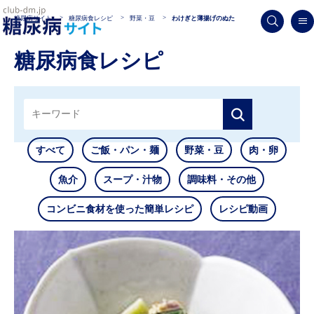
糖尿病サイト
糖尿病食レシピ
野菜・豆
わけぎと薄揚げのぬた
糖尿病食レシピ
すべて
ご飯・パン・麺
野菜・豆
肉・卵
魚介
スープ・汁物
調味料・その他
コンビニ食材を使った簡単レシピ
レシピ動画