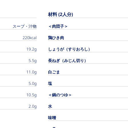
材料 (2人分)
スープ・汁物
＜肉団子＞
220kcal
鶏ひき肉
19.2g
しょうが（すりおろし）
5.5g
長ねぎ（みじん切り）
11.0g
白ごま
5.0g
塩
10.5g
＜鍋のつゆ＞
2.0g
水
味噌