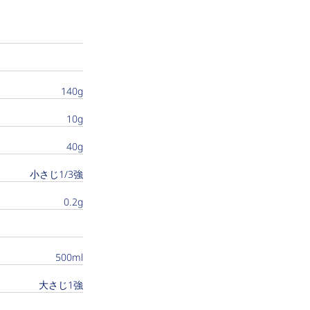
140g
10g
40g
小さじ1/3強
0.2g
500ml
大さじ1強