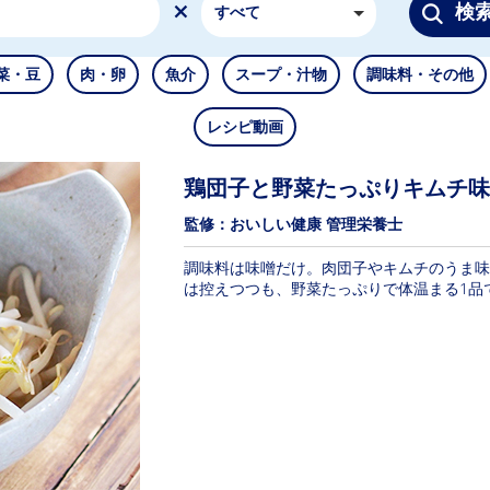
検
すべて
菜・豆
肉・卵
魚介
スープ・汁物
調味料・その他
レシピ動画
鶏団子と野菜たっぷりキムチ味
監修：おいしい健康 管理栄養士
調味料は味噌だけ。肉団子やキムチのうま味
は控えつつも、野菜たっぷりで体温まる1品