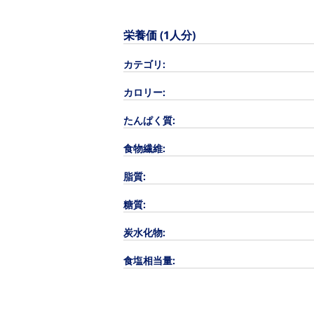
栄養価 (1人分)
カテゴリ:
カロリー:
たんぱく質:
食物繊維:
脂質:
糖質:
炭水化物:
食塩相当量: