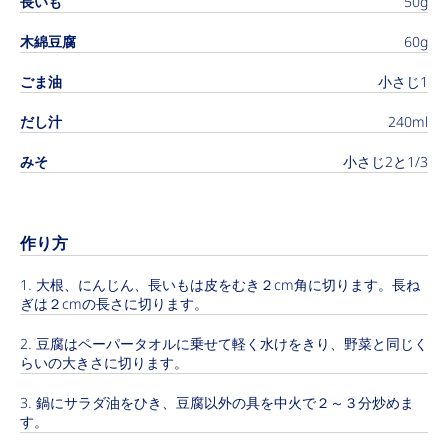
長いも
50g
木綿豆腐
60g
ごま油
小さじ1
だし汁
240ml
みそ
小さじ2と1/3
作り方
大根、にんじん、長いもは皮をむき２cm角に切ります。長ね
ぎは２cmの長さに切ります。
豆腐はペーパータオルに乗せて軽く水けをきり、野菜と同じく
らいの大きさに切ります。
鍋にサラダ油をひき、豆腐以外の具を中火で２～３分炒めま
す。