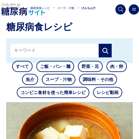
糖尿病サイト
糖尿病食レシピ
スープ・汁物
けんちん汁
糖尿病食レシピ
すべて
ご飯・パン・麺
野菜・豆
肉・卵
魚介
スープ・汁物
調味料・その他
コンビニ食材を使った簡単レシピ
レシピ動画