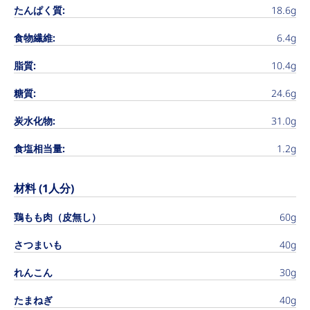
たんぱく質:
18.6g
食物繊維:
6.4g
脂質:
10.4g
糖質:
24.6g
炭水化物:
31.0g
食塩相当量:
1.2g
材料 (1人分)
鶏もも肉（皮無し）
60g
さつまいも
40g
れんこん
30g
たまねぎ
40g