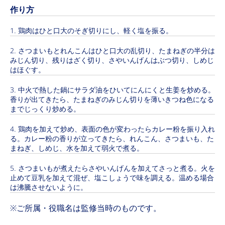
作り方
鶏肉はひと口大のそぎ切りにし、軽く塩を振る。
さつまいもとれんこんはひと口大の乱切り、たまねぎの半分は
みじん切り、残りはざく切り、さやいんげんはぶつ切り、しめじ
はほぐす。
中火で熱した鍋にサラダ油をひいてにんにくと生姜を炒める。
香りが出てきたら、たまねぎのみじん切りを薄いきつね色になる
までじっくり炒める。
鶏肉を加えて炒め、表面の色が変わったらカレー粉を振り入れ
る。カレー粉の香りが立ってきたら、れんこん、さつまいも、た
まねぎ、しめじ、水を加えて弱火で煮る。
さつまいもが煮えたらさやいんげんを加えてさっと煮る。火を
止めて豆乳を加えて混ぜ、塩こしょうで味を調える。温める場合
は沸騰させないように。
※ご所属・役職名は監修当時のものです。