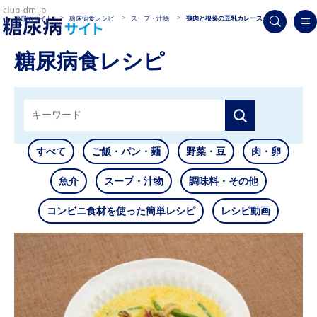
糖尿病サイト
糖尿病食レシピ
スープ・汁物
鶏肉と根菜の豆乳カレースープ
糖尿病食レシピ
すべて
ご飯・パン・麺
野菜・豆
肉・卵
魚介
スープ・汁物
調味料・その他
コンビニ食材を使った簡単レシピ
レシピ動画