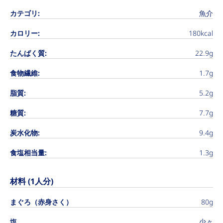
カテゴリ:
魚介
カロリー:
180kcal
たんぱく質:
22.9g
食物繊維:
1.7g
脂質:
5.2g
糖質:
7.7g
炭水化物:
9.4g
食塩相当量:
1.3g
材料 (1人分)
まぐろ（赤身さく）
80g
塩
少々