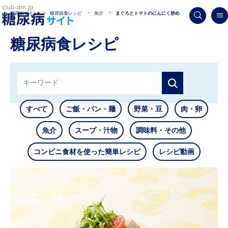
糖尿病サイト
糖尿病食レシピ
魚介
まぐろとトマトのにんにく炒め
糖尿病食レシピ
すべて
ご飯・パン・麺
野菜・豆
肉・卵
魚介
スープ・汁物
調味料・その他
コンビニ食材を使った簡単レシピ
レシピ動画