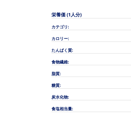
栄養価 (1人分)
カテゴリ:
カロリー:
たんぱく質:
食物繊維:
脂質:
糖質:
炭水化物:
食塩相当量: