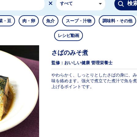
検
すべて
菜・豆
肉・卵
魚介
スープ・汁物
調味料・その他
レシピ動画
さばのみそ煮
監修：おいしい健康 管理栄養士
やわらかく、しっとりとしたさばの身に、み
味を絡めます。強火で煮立てた煮汁で魚を煮
上げるポイントです。