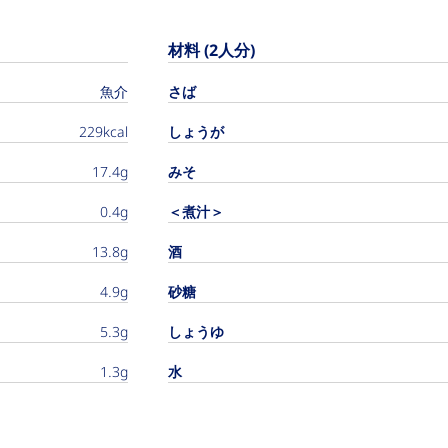
材料 (2人分)
魚介
さば
229kcal
しょうが
17.4g
みそ
0.4g
＜煮汁＞
13.8g
酒
4.9g
砂糖
5.3g
しょうゆ
1.3g
水