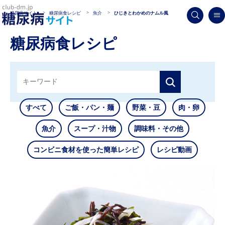
糖尿病サイト
糖尿病食レシピ
魚介
ひじきとわかめのナムル風
糖尿病食レシピ
すべて
ご飯・パン・麺
野菜・豆
肉・卵
魚介
スープ・汁物
調味料・その他
コンビニ食材を使った簡単レシピ
レシピ動画