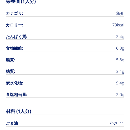
栄養価 (1人分)
カテゴリ:
魚介
カロリー:
79kcal
たんぱく質:
2.4g
食物繊維:
6.3g
脂質:
5.8g
糖質:
3.1g
炭水化物:
9.4g
食塩相当量:
2.0g
材料 (1人分)
ごま油
小さじ1