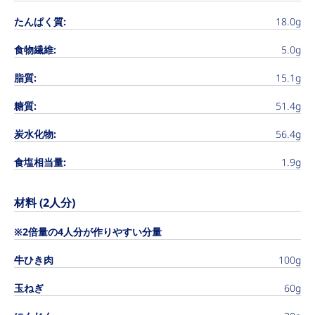
たんぱく質:
18.0g
食物繊維:
5.0g
脂質:
15.1g
糖質:
51.4g
炭水化物:
56.4g
食塩相当量:
1.9g
材料 (2人分)
※2倍量の4人分が作りやすい分量
牛ひき肉
100g
玉ねぎ
60g