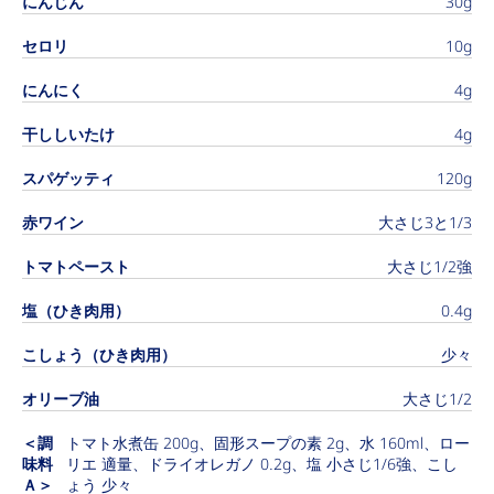
にんじん
30g
セロリ
10g
にんにく
4g
干ししいたけ
4g
スパゲッティ
120g
赤ワイン
大さじ3と1/3
トマトペースト
大さじ1/2強
塩（ひき肉用）
0.4g
こしょう（ひき肉用）
少々
オリーブ油
大さじ1/2
＜調
トマト水煮缶 200g、固形スープの素 2g、水 160ml、ロー
味料
リエ 適量、ドライオレガノ 0.2g、塩 小さじ1/6強、こし
Ａ＞
ょう 少々