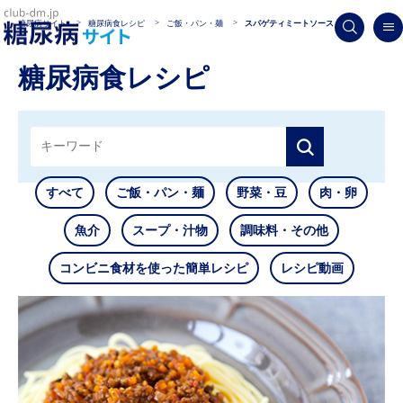
糖尿病サイト
糖尿病食レシピ
ご飯・パン・麺
スパゲティミートソース
糖尿病食レシピ
すべて
ご飯・パン・麺
野菜・豆
肉・卵
魚介
スープ・汁物
調味料・その他
コンビニ食材を使った簡単レシピ
レシピ動画