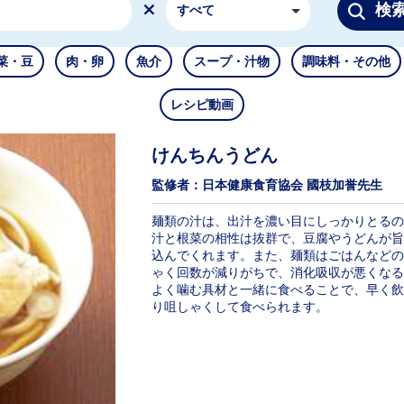
検
すべて
菜・豆
肉・卵
魚介
スープ・汁物
調味料・その他
レシピ動画
けんちんうどん
監修者：日本健康食育協会 國枝加誉先生
麺類の汁は、出汁を濃い目にしっかりとるの
汁と根菜の相性は抜群で、豆腐やうどんが旨
込んでくれます。また、麺類はごはんなどの
ゃく回数が減りがちで、消化吸収が悪くなる
よく噛む具材と一緒に食べることで、早く飲
り咀しゃくして食べられます。