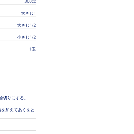
300cc
大さじ1
大さじ1/2
小さじ1/2
1玉
輪切りにする。
酒を加えてあくをと