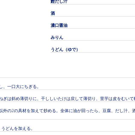
鰹だし汁
酒
濃口醤油
みりん
うどん（ゆで）
し、一口大にちぎる。
ねぎは斜め薄切りに、干ししいたけは戻して薄切り、里芋は皮をむいて
以外の2の具材を加えて炒める。全体に油が回ったら、豆腐、だし汁、
。
、うどんを加える。