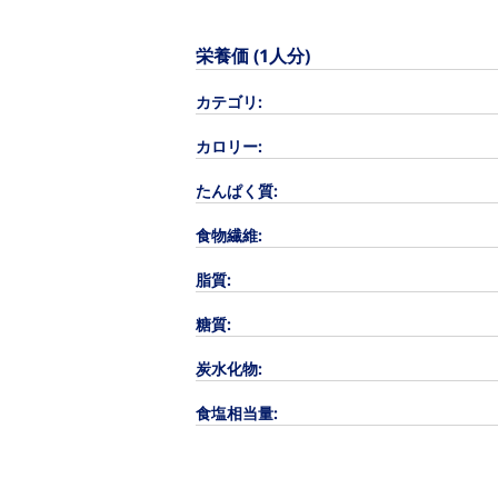
栄養価 (1人分)
カテゴリ:
カロリー:
たんぱく質:
食物繊維:
脂質:
糖質:
炭水化物:
食塩相当量: