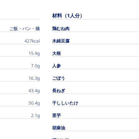
材料（1人分）
ご飯・パン・麺
鶏むね肉
427kcal
木綿豆腐
15.9g
大根
7.0g
人参
16.3g
ごぼう
43.4g
長ねぎ
50.4g
干ししいたけ
2.1g
里芋
胡麻油