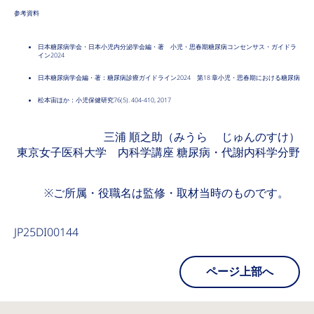
参考資料
日本糖尿病学会・日本小児内分泌学会編・著 小児・思春期糖尿病コンセンサス・ガイドラ
イン2024
日本糖尿病学会編・著：糖尿病診療ガイドライン2024 第18 章小児・思春期における糖尿病
松本宙ほか：小児保健研究76(5). 404-410, 2017
三浦 順之助（みうら じゅんのすけ）
東京女子医科大学 内科学講座 糖尿病・代謝内科学分野
※ご所属・役職名は監修・取材当時のものです。
JP25DI00144
ページ上部へ